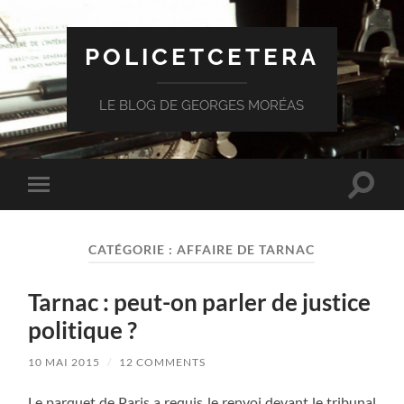
POLICETCETERA
LE BLOG DE GEORGES MORÉAS
Toggle
Toggle
search
mobile
field
menu
CATÉGORIE :
AFFAIRE DE TARNAC
Tarnac : peut-on parler de justice
politique ?
10 MAI 2015
/
12 COMMENTS
Le parquet de Paris a requis le renvoi devant le tribunal