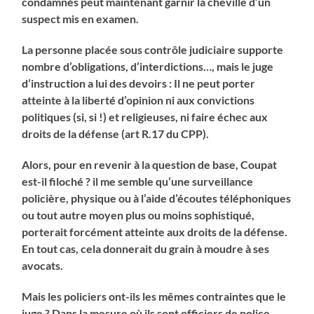
condamnés peut maintenant garnir la cheville d’un
suspect mis en examen.
La personne placée sous contrôle judiciaire supporte
nombre d’obligations, d’interdictions…, mais le juge
d’instruction a lui des devoirs : Il ne peut porter
atteinte à la liberté d’opinion ni aux convictions
politiques (si, si !) et religieuses, ni faire échec aux
droits de la défense (art R.17 du CPP).
Alors, pour en revenir à la question de base, Coupat
est-il filoché ? il me semble qu’une surveillance
policière, physique ou à l’aide d’écoutes téléphoniques
ou tout autre moyen plus ou moins sophistiqué,
porterait forcément atteinte aux droits de la défense.
En tout cas, cela donnerait du grain à moudre à ses
avocats.
Mais les policiers ont-ils les mêmes contraintes que le
juge ? Dans la mesure où ils sont officiers de police