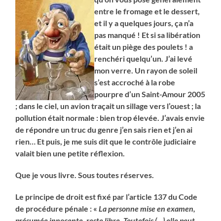
entre le fromage et le dessert,
et il y a quelques jours, ça n’a
pas manqué ! Et si sa libération
était un piège des poulets ! a
renchéri quelqu’un. J’ai levé
mon verre. Un rayon de soleil
s’est accroché à la robe
pourpre d’un Saint-Amour 2005
; dans le ciel, un avion traçait un sillage vers l’ouest ; la
pollution était normale : bien trop élevée. J’avais envie
de répondre un truc du genre j’en sais rien et j’en ai
rien… Et puis, je me suis dit que le contrôle judiciaire
valait bien une petite réflexion.
Que je vous livre. Sous toutes réserves.
Le principe de droit est fixé par l’article 137 du Code
de procédure pénale : «
La personne mise en examen,
présumée innocente, reste libre. Toutefois (…) elle peut