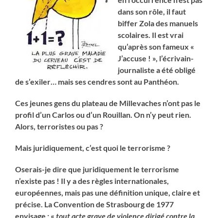
dans son rôle, il faut
biffer Zola des manuels
scolaires. Il est vrai
qu’après son fameux «
J’accuse ! », l’écrivain-
journaliste a été obligé
de s’exiler… mais ses cendres sont au Panthéon.
Ces jeunes gens du plateau de Millevaches n’ont pas le
profil d’un Carlos ou d’un Rouillan. On n’y peut rien.
Alors, terroristes ou pas ?
Mais juridiquement, c’est quoi le terrorisme ?
Oserais-je dire que juridiquement le terrorisme
n’existe pas ! Il y a des règles internationales,
européennes, mais pas une définition unique, claire et
précise. La Convention de Strasbourg de 1977
envisage : «
tout acte grave de violence dirigé contre la