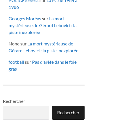
POLICEtcetera
sur
La PJ, de 1984 à
1986
Georges Moréas
sur
La mort
mystérieuse de Gérard Lebovici : la
piste inexplorée
None
sur
La mort mystérieuse de
Gérard Lebovici : la piste inexplorée
football
sur
Pas d'arête dans le foie
gras
Rechercher
Rechercher