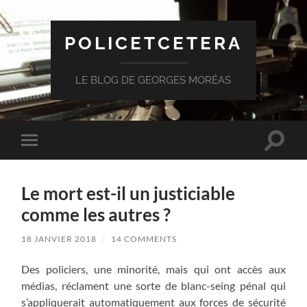
POLICETCETERA
LE BLOG DE GEORGES MORÉAS
Toggle
Toggle
search
mobile
field
menu
Le mort est-il un justiciable
comme les autres ?
18 JANVIER 2018
/
14 COMMENTS
Des policiers, une minorité, mais qui ont accès aux
médias, réclament une sorte de blanc-seing pénal qui
s’appliquerait automatiquement aux forces de sécurité