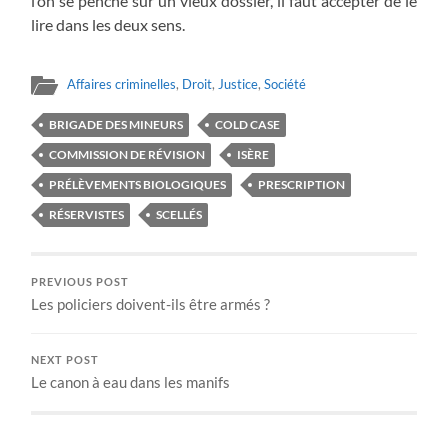
l’on se penche sur un vieux dossier, il faut accepter de le
lire dans les deux sens.
Affaires criminelles
,
Droit
,
Justice
,
Société
BRIGADE DES MINEURS
COLD CASE
COMMISSION DE RÉVISION
ISÈRE
PRÉLÈVEMENTS BIOLOGIQUES
PRESCRIPTION
RÉSERVISTES
SCELLÉS
PREVIOUS POST
Les policiers doivent-ils être armés ?
NEXT POST
Le canon à eau dans les manifs