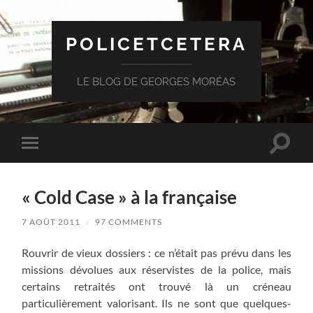
POLICETCETERA
LE BLOG DE GEORGES MORÉAS
Toggle
Toggle
search
mobile
field
menu
« Cold Case » à la française
7 AOÛT 2011
/
97 COMMENTS
Rouvrir de vieux dossiers : ce n’était pas prévu dans les
missions dévolues aux réservistes de la police, mais
certains retraités ont trouvé là un créneau
particulièrement valorisant. Ils ne sont que quelques-