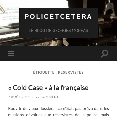
POLICETCETERA
LE BLOG DE GEORGES MORÉAS
Toggle
Toggle
search
mobile
field
menu
ÉTIQUETTE :
RÉSERVISTES
« Cold Case » à la française
7 AOÛT 2011
/
97 COMMENTS
Rouvrir de vieux dossiers : ce n’était pas prévu dans les
missions dévolues aux réservistes de la police, mais