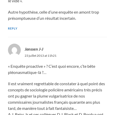
le vide ».
Autre hypothèse, celle d’une enquête en amont trop
présomptueuse d’un résultat incertain.
REPLY
Janssen J-J
23 juillet 2013 at 11h21
« Enquête proactive » ? C’est quoi encore, c’te bête
pléonasmatique-là ?…
Il est vraiment regrettable de constater à quel point des
concepts de sociologie policière américains très précis
ont pu gagner la plume vulgarisatrice de nos
commissaires journalistes français quarante ans plus
tard, de manière tout à fait fantaisiste…
A.J. Reiss Jr et ses collègues D.J. Black et D. Bordua ont