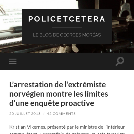
POLICETCETERA
LE BLOG DE GEORGES MORÉAS
Toggle
Toggle
search
mobile
field
menu
L’arrestation de l’extrémiste
norvégien montre les limites
d’une enquête proactive
20 JUILLET 2013
/
42 COMMENTS
Kristian Vikernes, présenté par le ministre de l’Intérieur
comme étant
« susceptible de préparer un acte terroriste