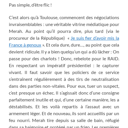
Pas simple, d’être flic !
C’est alors qu’à Toulouse, commencent des négociations
invraisemblables : une véritable vitrine médiatique pour
Merah. Au point qu’il pourra dire, plus tard (via le
procureur de la République) «
Je suis fier d’avoir mis la
France à genoux
». Et cela dure, dure…, au point que cela
devient ridicule. Il y a bien quelqu’un qui a dû lâcher : On
passe pour des charlots ! Donc, rebelote pour le RAID.
En respectant un impératif présidentiel : le capturer
vivant. Il faut savoir que les policiers de ce service
s’entraînent régulièrement à des tirs de neutralisation
dans des parties non-vitales. Pour eux, tuer un suspect,
c’est presque un échec. Il s’agissait donc d’une consigne
parfaitement inutile et qui, d’une certaine manière, les a
déstabilisés. Et les voilà repartis à l’assaut avec un
armement léger. Et de nouveau, ils sont accueillis par un
feu nourri. Merah tire depuis sa salle de bain, réfugié
dans sa baignoire et protégé par un frigo. Les premières