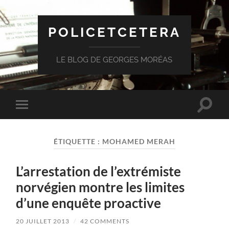
POLICETCETERA
LE BLOG DE GEORGES MORÉAS
Toggle
Toggle
search
mobile
field
menu
ÉTIQUETTE :
MOHAMED MERAH
L’arrestation de l’extrémiste
norvégien montre les limites
d’une enquête proactive
20 JUILLET 2013
/
42 COMMENTS