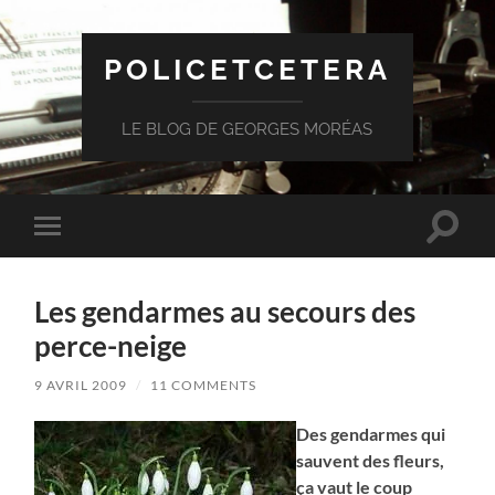
POLICETCETERA
LE BLOG DE GEORGES MORÉAS
Toggle
Toggle
search
mobile
field
menu
Les gendarmes au secours des
perce-neige
9 AVRIL 2009
/
11 COMMENTS
Des gendarmes qui
sauvent des fleurs,
ça vaut le coup