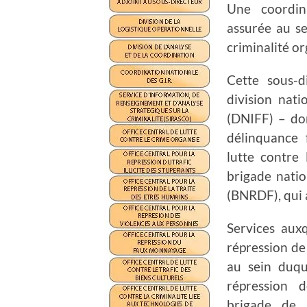
Une coordin
assurée au se
criminalité or
Cette sous-d
division nati
(DNIFF) – do
délinquance 
lutte contre
brigade natio
(BNRDF), qui 
Services auxq
répression d
au sein duqu
répression 
brigade de r