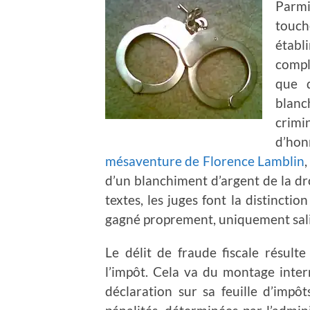
Parmi
touch
établ
compl
que d
blanc
crimi
d’h
mésaventure de Florence Lamblin
d’un blanchiment d’argent de la dro
textes, les juges font la distinction
gagné proprement, uniquement sali 
Le délit de fraude fiscale résul
l’impôt. Cela va du montage inter
déclaration sur sa feuille d’impôt