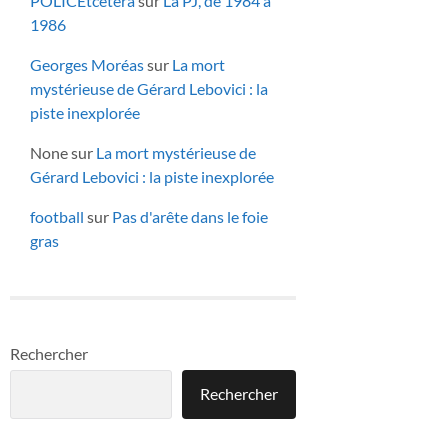
POLICEtcetera
sur
La PJ, de 1984 à
1986
Georges Moréas
sur
La mort
mystérieuse de Gérard Lebovici : la
piste inexplorée
None
sur
La mort mystérieuse de
Gérard Lebovici : la piste inexplorée
football
sur
Pas d'arête dans le foie
gras
Rechercher
Rechercher