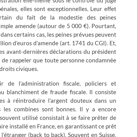
istration elle-même sous le contrôle du juge
nales, elles sont exceptionnelles. Leur effet
ncertain du fait de la modestie des peines
simple amende (autour de 5 000 €). Pourtant,
, dans certains cas, les peines prévues peuvent
illion d’euros d’amende (art. 1741 du CGI). Et,
es avant-dernières déclarations du président
tile de rappeler que toute personne condamnée
droits civiques.
 de l’administration fiscale, policiers et
au blanchiment de fraude fiscale. Il consiste
es à réintroduire l’argent douteux dans un
tes les combines sont bonnes. Il y a encore
uvent utilisé consistait à se faire prêter de
ire installé en France, en garantissant ce prêt
l’étranger (back to back). Souvent en Suisse.