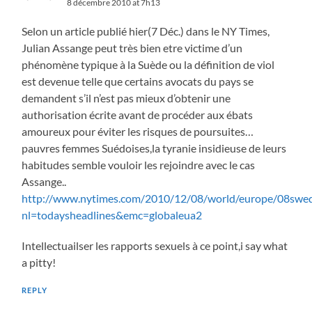
8 décembre 2010 at 7h13
Selon un article publié hier(7 Déc.) dans le NY Times,
Julian Assange peut très bien etre victime d’un
phénomène typique à la Suède ou la définition de viol
est devenue telle que certains avocats du pays se
demandent s’il n’est pas mieux d’obtenir une
authorisation écrite avant de procéder aux ébats
amoureux pour éviter les risques de poursuites…
pauvres femmes Suédoises,la tyranie insidieuse de leurs
habitudes semble vouloir les rejoindre avec le cas
Assange..
http://www.nytimes.com/2010/12/08/world/europe/08swed
nl=todaysheadlines&emc=globaleua2
Intellectuailser les rapports sexuels à ce point,i say what
a pitty!
REPLY