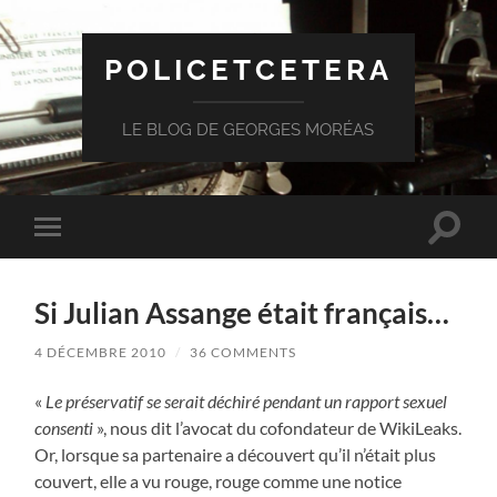
POLICETCETERA
LE BLOG DE GEORGES MORÉAS
Toggle
Toggle
search
mobile
field
menu
Si Julian Assange était français…
4 DÉCEMBRE 2010
/
36 COMMENTS
«
Le préservatif se serait déchiré pendant un rapport sexuel
consenti
», nous dit l’avocat du cofondateur de WikiLeaks.
Or, lorsque sa partenaire a découvert qu’il n’était plus
couvert, elle a vu rouge, rouge comme une notice