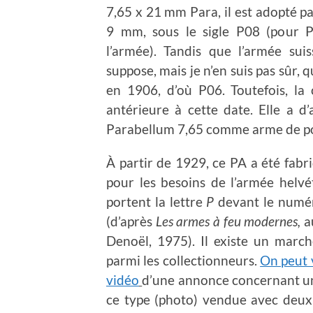
7,65 x 21 mm Para, il est adopté p
9 mm, sous le sigle P08 (pour P
l’armée). Tandis que l’armée suiss
suppose, mais je n’en suis pas sûr,
en 1906, d’où P06. Toutefois, la
antérieure à cette date. Elle a d’
Parabellum 7,65 comme arme de po
À partir de 1929, ce PA a été fabr
pour les besoins de l’armée helvé
portent la lettre
P
devant le numér
(d’après
Les armes à feu modernes,
a
Denoël, 1975). Il existe un march
parmi les collectionneurs.
On peut v
vidéo
d’une annonce concernant u
ce type (photo) vendue avec deux