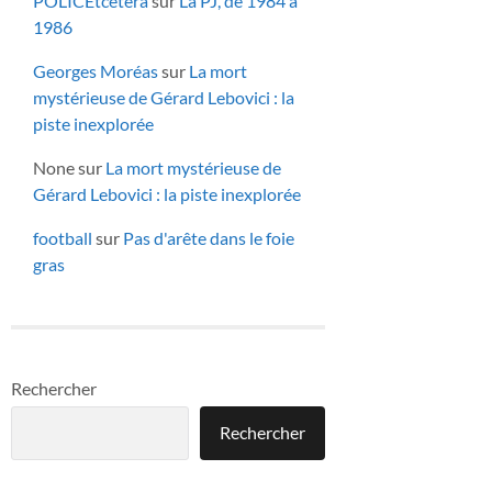
POLICEtcetera
sur
La PJ, de 1984 à
1986
Georges Moréas
sur
La mort
mystérieuse de Gérard Lebovici : la
piste inexplorée
None
sur
La mort mystérieuse de
Gérard Lebovici : la piste inexplorée
football
sur
Pas d'arête dans le foie
gras
Rechercher
Rechercher