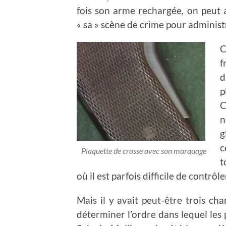
fois son arme rechargée, on peut al
« sa » scène de crime pour administ
C
f
d
p
C
n
g
c
Plaquette de crosse avec son marquage
t
où il est parfois difficile de contrôle
Mais il y avait peut-être trois c
déterminer l’ordre dans lequel les 