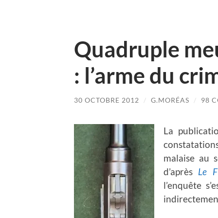
Quadruple meu
: l’arme du cri
30 OCTOBRE 2012
/
G.MORÉAS
/
98 
La publicat
constatation
malaise au s
d’après
Le F
l’enquête s’
indirectement