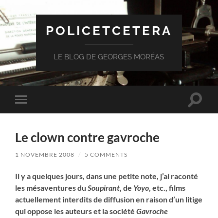
POLICETCETERA
LE BLOG DE GEORGES MORÉAS
Toggle
Toggle
search
mobile
field
menu
Le clown contre gavroche
1 NOVEMBRE 2008
/
5 COMMENTS
Il y a quelques jours, dans une petite note, j’ai raconté
les mésaventures du
Soupirant
, de
Yoyo
, etc., films
actuellement interdits de diffusion en raison d’un litige
qui oppose les auteurs et la société
Gavroche