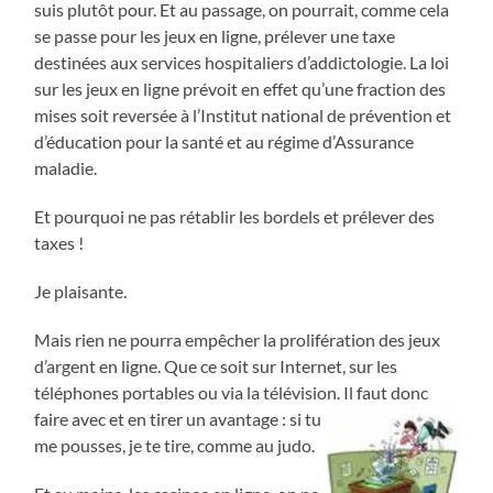
suis plutôt pour. Et au passage, on pourrait, comme cela
se passe pour les jeux en ligne, prélever une taxe
destinées aux services hospitaliers d’addictologie. La loi
sur les jeux en ligne prévoit en effet qu’une fraction des
mises soit reversée à l’Institut national de prévention et
d’éducation pour la santé et au régime d’Assurance
maladie.
Et pourquoi ne pas rétablir les bordels et prélever des
taxes !
Je plaisante.
Mais rien ne pourra empêcher la prolifération des jeux
d’argent en ligne. Que ce soit sur Internet, sur les
téléphones portables ou via la télévision.
Il faut donc
faire avec et en tirer un avantage : si tu
me pousses, je te tire, comme au judo.