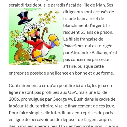
serait dirigé depuis le paradis fiscal de l’Île de Man. Ses
dirigeants sont accusés de
fraude bancaire et de
blanchiment d’argent. Ils
risquent 55 ans de prison.
La filiale française de
PokerStars
, qui est dirigée
par Alexandre Balkany, n’est
pas concernée par cette
affaire, puisque cette
entreprise possède une licence en bonne et due forme.
Contrairement à ce qu’on peut lire ici ou là, les jeux en
ligne ne sont pas prohibés aux USA, mais une loi de
2006, promulguée par George W. Bush dans le cadre de
la sécurité du territoire, vise le financement de ces jeux.
Pour faire simple, elle interdit aux entreprises de paris
en ligne de percevoir ou de déposer de l’argent auprès
des banques américaines. Un rien hypocrite, non ! Ce qui