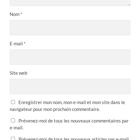
Nom
*
E-mail
*
Site web
Enregistrer mon nom, mon e-mail et mon site dans le
navigateur pour mon prochain commentaire.
Prévenez-moi de tous les nouveaux commentaires par
e-mail.
Prévenez-moi de tous les nouveaux articles par e-mail.