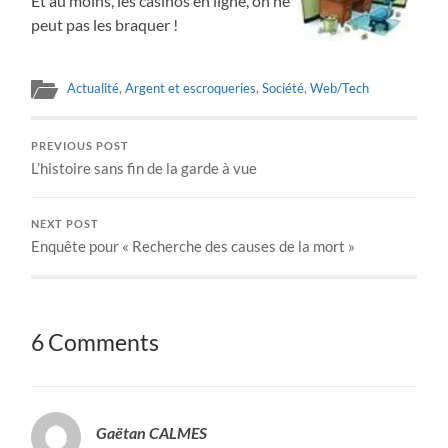
Et au moins, les casinos en ligne, on ne
peut pas les braquer !
Actualité
,
Argent et escroqueries
,
Société
,
Web/Tech
PREVIOUS POST
L’histoire sans fin de la garde à vue
NEXT POST
Enquête pour « Recherche des causes de la mort »
6 Comments
Gaëtan CALMES