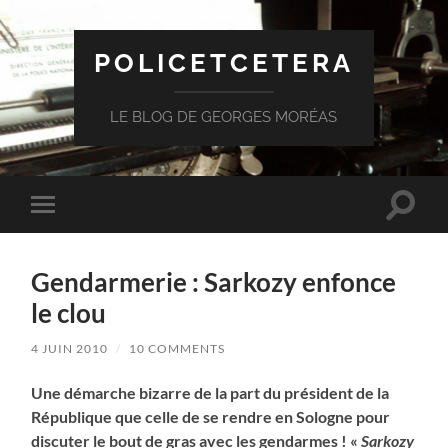
POLICETCETERA
LE BLOG DE GEORGES MORÉAS
Toggle
Toggle
search
mobile
field
menu
Gendarmerie : Sarkozy enfonce
le clou
4 JUIN 2010
/
10 COMMENTS
Une démarche bizarre de la part du président de la
République que celle de se rendre en Sologne pour
discuter le bout de gras avec les gendarmes ! «
Sarkozy