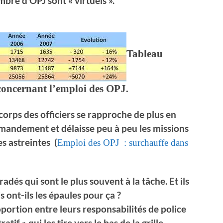
bre d’OPJ sont « virtuels ».
Tableau
.
concernant l’emploi des OPJ
orps des officiers se rapproche de plus en
mandement et délaisse peu à peu les missions
es astreintes
(
Emploi des OPJ : surchauffe dans
adés qui sont le plus souvent à la tâche. Et ils
s ont-ils les épaules pour ça ?
oportion entre leurs responsabilités de police
atif » qui les tire vers le bas de la grille