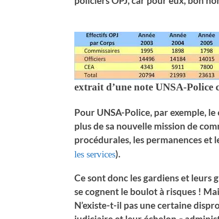
policiers OPJ, car pour eux, bon nom
extrait d’une note UNSA-Police 
Pour UNSA-Police, par exemple, le c
plus de sa nouvelle mission de com
procédurales, les permanences et l
).
les services
Ce sont donc les gardiens et leurs gr
se cognent le boulot à risques ! Mai
N’existe-t-il pas une certaine dispr
judiciaire et leur échelon « administr