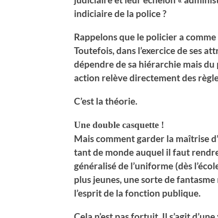
indiciaire de la police ?
Rappelons que le policier a comme 
Toutefois, dans l’exercice de ses attr
dépendre de sa hiérarchie mais du 
action relève directement des règl
C’est la théorie.
Une double casquette !
Mais comment garder la maîtrise d’
tant de monde auquel il faut rendr
généralisé de l’uniforme (dès l’écol
plus jeunes, une sorte de fantasme 
l’esprit de la fonction publique.
Cela n’est pas fortuit. Il s’agit d’u