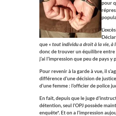
pour q
répres
popula
L’excès
Déclar
que «
tout individu a droit à la vie, à
donc de trouver un équilibre entre no
j’ai l’impression que peu de pays y
Pour revenir à la garde à vue, il s’a
différence d’une décision de justic
d’une femme : l’officier de police ju
En fait, depuis que le juge d’instr
détention, seul l’OPJ possède main
enquête*. Et on a l’impression aujo