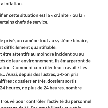
a inflation.
ier cette situation est la « crânite » ou la «
ertains chefs de service.
e privé, on ramène tout au système binaire,
est difficilement quantifiable.
t être attentifs au moindre incident ou au
s de leur environnement. Ils émargeront de
tion. Comment contrôler leur travail ? Les
… Aussi, depuis des lustres, a-t-on pris
ffres : dossiers entrés, dossiers sortis,
 24 heures, de plus de 24 heures, nombre
té trouvé pour contrôler l’activité du personnel
e passage de M. Sarkozy à l’Intérieur et la