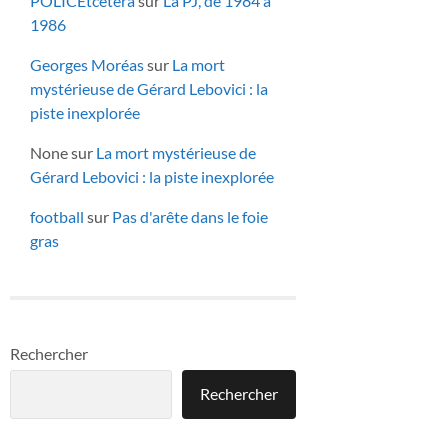
POLICEtcetera
sur
La PJ, de 1984 à
1986
Georges Moréas
sur
La mort
mystérieuse de Gérard Lebovici : la
piste inexplorée
None
sur
La mort mystérieuse de
Gérard Lebovici : la piste inexplorée
football
sur
Pas d'arête dans le foie
gras
Rechercher
Rechercher