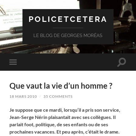
POLICETCETERA
LE BLOG DE GEORGES MORÉAS
Toggle
Toggle
search
mobile
field
menu
Que vaut la vie d’un homme ?
18 MARS 2010
/
35 COMMENTS
Je suppose que ce mardi, lorsqu’il a pris son service,
Jean-Serge Nérin plaisantait avec ses collègues. Il
parlait foot, politique, de ses enfants ou de ses
prochaines vacances. Et peu après, c’était le drame.