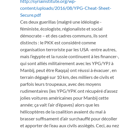
http://syriainstitute.org/wp-
content/uploads/2016/08/YPG-Cheat-Sheet-
Secure.pdf
Ces deux guerillas (malgré une idéologie -
féministe, écologiste, régionaliste et social
démocrate – et des cadres communs, ils sont
distincts : le PKK est considéré comme
organisation terroriste par les USA -entre autres,
mais l’egypte et la russie continuent à les financer-,
qui sont alliés militairement avec les YPG/YPJ à
Manbij, peut être Raqqa) ont réussi à évacuer , en
terrain dégagé sur 10 km, des milliers de civils et
parfois leurs troupeaux, avec des moyens
rudimentaires (les YPG/YPK ont récupéré d’assez
jolies voitures américaines pour Manbij cette
année; ça vait l’air d’épaves) alors que les
hélicoptères de la coalition avaient du mal à
brasser suffisament d’air surchauffé pour décoller
et apporter de l’eau aux civils assiègés. Ceci, au nez