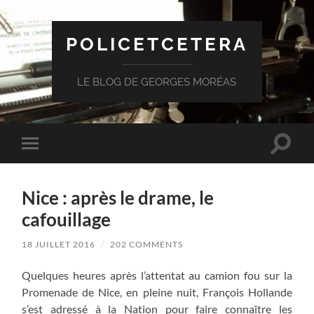
POLICETCETERA
LE BLOG DE GEORGES MORÉAS
Toggle
Toggle
search
mobile
field
menu
Nice : après le drame, le
cafouillage
18 JUILLET 2016
/
202 COMMENTS
Quelques heures après l’attentat au camion fou sur la
Promenade de Nice, en pleine nuit, François Hollande
s’est adressé à la Nation pour faire connaître les