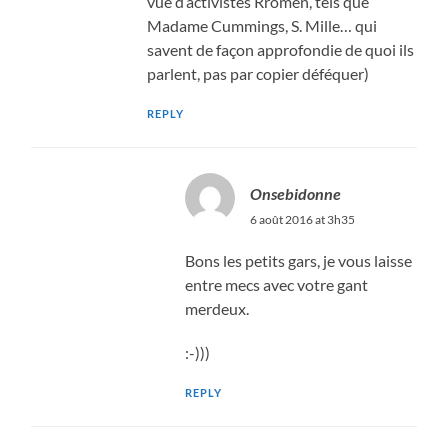
vue d’activistes Rromen, tels que
Madame Cummings, S. Mille… qui
savent de façon approfondie de quoi ils
parlent, pas par copier déféquer)
REPLY
Onsebidonne
6 août 2016 at 3h35
Bons les petits gars, je vous laisse
entre mecs avec votre gant
merdeux.
:-)))
REPLY