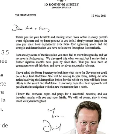
 3.5
quée
re
ête
re
 la
n,
r de