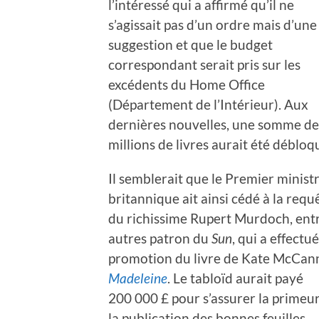
l’intéressé qui a affirmé qu’il ne
s’agissait pas d’un ordre mais d’une
suggestion et que le budget
correspondant serait pris sur les
excédents du Home Office
(Département de l’Intérieur). Aux
dernières nouvelles, une somme de
millions de livres aurait été déblo
Il semblerait que le Premier minist
britannique ait ainsi cédé à la requ
du richissime Rupert Murdoch, ent
autres patron du
Sun
, qui a effectué
promotion du livre de Kate McCan
Madeleine
. Le tabloïd aurait payé
200 000 £ pour s’assurer la primeu
la publication des bonnes feuilles,