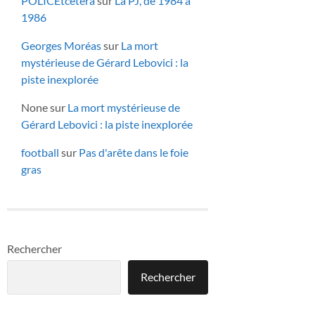
POLICEtcetera
sur
La PJ, de 1984 à
1986
Georges Moréas
sur
La mort
mystérieuse de Gérard Lebovici : la
piste inexplorée
None
sur
La mort mystérieuse de
Gérard Lebovici : la piste inexplorée
football
sur
Pas d'arête dans le foie
gras
Rechercher
Rechercher