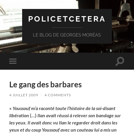
POLICETCETERA
LE BLOG DE GEORGES MORÉAS
Toggle
Toggle
search
mobile
field
menu
Le gang des barbares
4 JUILLET 2009
/
4 COMMENTS
«
Youssouf m’a raconté toute l’histoire de la soi-disant
libération
(…)
Ilan avait réussi à relever son bandage sur
les yeux. Il avait donc vu Ilan le regarder droit dans les
yeux et du coup Youssouf avec un couteau lui a mis un