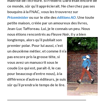
maîtrise de l’écriture. Si Frédéric Dard était encore de
ce monde, sûr qu’il apprécierait. Ne cherchez pas ses
bouquins à la FNAC, vous les trouverez sur
Priceminister
ou sur le site des
éditions AO
. Une toute
petite maison, créée par un amoureux des livres,
Jean-Luc Tafforeau. Lui, je le connais un peu. Nous
nous étions rencontrés au
Fleuve Noir
, il y a bien
longtemps, alors qu’il publiait son
premier polar. Pour lui aussi, c’est
un deuxième métier, et comme il n’a
pas encore pris la grosse tête, si
vous avez un manuscrit sous le
coude (ce qui est, paraît-il, le cas
pour beaucoup d’entre nous), à la
différence d’autres éditeurs, je suis
sûr qu’il prendra le temps de le lire.
________________________________________________