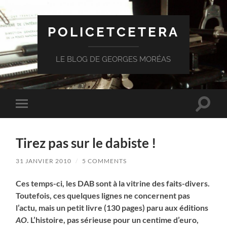
POLICETCETERA
LE BLOG DE GEORGES MORÉAS
Toggle
Toggle
search
mobile
field
menu
Tirez pas sur le dabiste !
31 JANVIER 2010
/
5 COMMENTS
Ces temps-ci, les DAB sont à la vitrine des faits-divers.
Toutefois, ces quelques lignes ne concernent pas
l’actu, mais un petit livre (130 pages) paru aux éditions
AO
. L’histoire, pas sérieuse pour un centime d’euro,