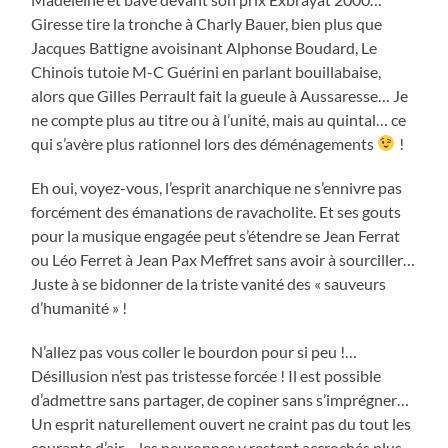
Giresse tire la tronche à Charly Bauer, bien plus que
Jacques Battigne avoisinant Alphonse Boudard, Le
Chinois tutoie M-C Guérini en parlant bouillabaise,
alors que Gilles Perrault fait la gueule à Aussaresse… Je
ne compte plus au titre ou à l’unité, mais au quintal… ce
qui s’avère plus rationnel lors des déménagements
!
Eh oui, voyez-vous, l’esprit anarchique ne s’ennivre pas
forcément des émanations de ravacholite. Et ses gouts
pour la musique engagée peut s’étendre se Jean Ferrat
ou Léo Ferret à Jean Pax Meffret sans avoir à sourciller…
Juste à se bidonner de la triste vanité des « sauveurs
d’humanité » !
N’allez pas vous coller le bourdon pour si peu !…
Désillusion n’est pas tristesse forcée ! Il est possible
d’admettre sans partager, de copiner sans s’imprégner…
Un esprit naturellement ouvert ne craint pas du tout les
courants d’air… les neuronnes y restent accrochés plus