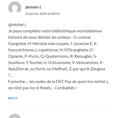
janssen-j
23 janvier 2009 at 20h22
@michel-j
Je peux compléter votre bibliothèque montaldienne
histoire de vous dérider les smileys : G comme
Gangrène, H-Héroïne mal coupée, J-Josacine E, K-
Karoutchisme, L-Lepénisme, N-N’Drangheta, O-
Opiacés, P-Purin, Q-Quaternions, R-Remugles, S-
Souillure, T-Tourbe, U-Urticanisme, V-Vésicatoires, X-
Xylo(Ferrat, ou Ferré, ou Meffrat), Z-par qui le Zeugma
?…
Fastoche…, les codes de la DST. Pas de quoi rire michel-j,
on n’est pas lus ni filmés… Cordialités !
REPLY