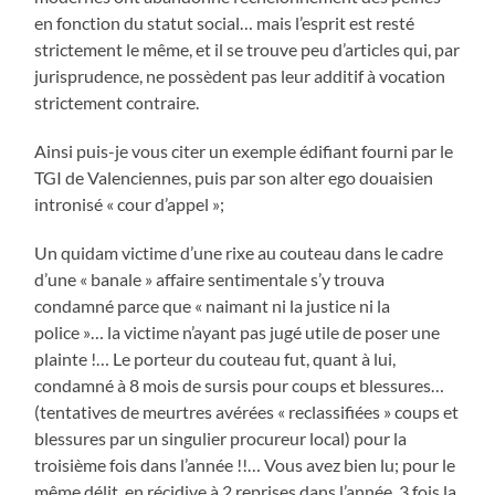
en fonction du statut social… mais l’esprit est resté
strictement le même, et il se trouve peu d’articles qui, par
jurisprudence, ne possèdent pas leur additif à vocation
strictement contraire.
Ainsi puis-je vous citer un exemple édifiant fourni par le
TGI de Valenciennes, puis par son alter ego douaisien
intronisé « cour d’appel »;
Un quidam victime d’une rixe au couteau dans le cadre
d’une « banale » affaire sentimentale s’y trouva
condamné parce que « naimant ni la justice ni la
police »… la victime n’ayant pas jugé utile de poser une
plainte !… Le porteur du couteau fut, quant à lui,
condamné à 8 mois de sursis pour coups et blessures…
(tentatives de meurtres avérées « reclassifiées » coups et
blessures par un singulier procureur local) pour la
troisième fois dans l’année !!… Vous avez bien lu; pour le
même délit, en récidive à 2 reprises dans l’année, 3 fois la