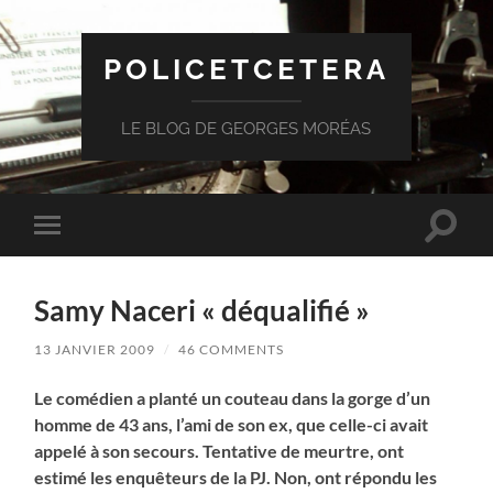
POLICETCETERA
LE BLOG DE GEORGES MORÉAS
Toggle
Toggle
search
mobile
field
menu
Samy Naceri « déqualifié »
13 JANVIER 2009
/
46 COMMENTS
Le comédien a planté un couteau dans la gorge d’un
homme de 43 ans, l’ami de son ex, que celle-ci avait
appelé à son secours. Tentative de meurtre, ont
estimé les enquêteurs de la PJ. Non, ont répondu les