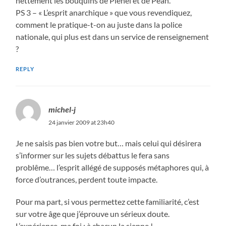
nettement les bouquins de Plenel et de Péan.
PS 3 – « L’esprit anarchique » que vous revendiquez,
comment le pratique-t-on au juste dans la police
nationale, qui plus est dans un service de renseignement
?
REPLY
michel-j
24 janvier 2009 at 23h40
Je ne saisis pas bien votre but… mais celui qui désirera
s’informer sur les sujets débattus le fera sans
problême… l’esprit allégé de supposés métaphores qui, à
force d’outrances, perdent toute impacte.
Pour ma part, si vous permettez cette familiarité, c’est
sur votre âge que j’éprouve un sérieux doute.
L’expérience, ma foi ; à chacun la sienne !