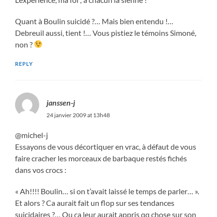
Quant à Boulin suicidé ?… Mais bien entendu !…
Debreuil aussi, tient !… Vous pistiez le témoins Simoné,
non ?
REPLY
janssen-j
24 janvier 2009 at 13h48
@michel-j
Essayons de vous décortiquer en vrac, à défaut de vous
faire cracher les morceaux de barbaque restés fichés
dans vos crocs :
« Ah!!!! Boulin… si on t’avait laissé le temps de parler… ».
Et alors ? Ca aurait fait un flop sur ses tendances
suicidaires ?… Ou ça leur aurait appris qq chose sur son