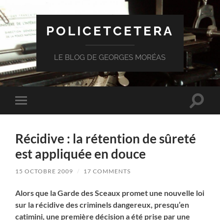
POLICETCETERA
LE BLOG DE GEORGES MORÉAS
Toggle
Toggle
search
mobile
field
menu
Récidive : la rétention de sûreté
est appliquée en douce
15 OCTOBRE 2009
/
17 COMMENTS
Alors que la Garde des Sceaux promet une nouvelle loi
sur la récidive des criminels dangereux, presqu’en
catimini, une première décision a été prise par une