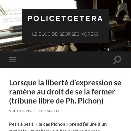
POLICETCETERA
LE BLOG DE GEORGES MORÉAS
Toggle
Toggle
search
mobile
field
menu
Lorsque la liberté d’expression se
ramène au droit de se la fermer
(tribune libre de Ph. Pichon)
9 JUIN 2009
/
7 COMMENTS
Petit à petit, « le cas Pichon » prend l’allure d’un
symbole : un policier a-t-il le droit de penser