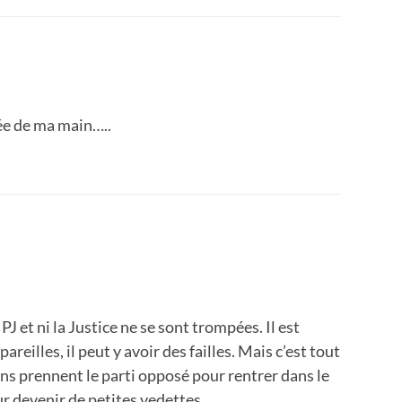
ée de ma main…..
 PJ et ni la Justice ne se sont trompées. Il est
areilles, il peut y avoir des failles. Mais c’est tout
ns prennent le parti opposé pour rentrer dans le
ur devenir de petites vedettes.