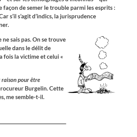
e façon de semer le trouble parmi les esprits :
 s’il s’agit d’indics, la jurisprudence
ner.
 ne sais pas. On se trouve
uelle dans le délit de
a fois la victime et celui «
t raison pour être
 procureur Burgelin. Cette
ès, me semble-t-il.
___________________________