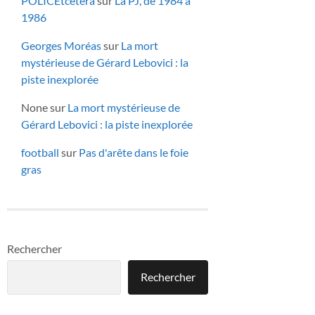
POLICEtcetera
sur
La PJ, de 1984 à
1986
Georges Moréas
sur
La mort
mystérieuse de Gérard Lebovici : la
piste inexplorée
None
sur
La mort mystérieuse de
Gérard Lebovici : la piste inexplorée
football
sur
Pas d'arête dans le foie
gras
Rechercher
Rechercher