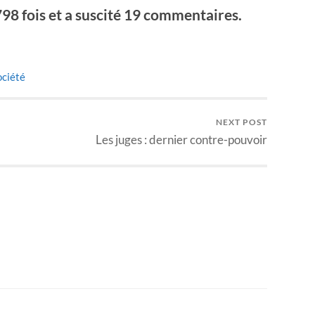
 798 fois et a suscité 19 commentaires.
ociété
NEXT POST
Les juges : dernier contre-pouvoir