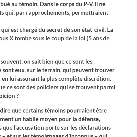
ué au témoin. Dans le corps du P-V, il ne
nts qui, par rapprochements, permettraient
qui est chargé du secret de son état-civil. La
ous X tombe sous le coup de la loi (5 ans de
s souvent, on sait bien que ce sont les
e sont eux, sur le terrain, qui peuvent trouver
 en lui assurant la plus complète discrétion.
e ce sont des policiers qui se trouvent parmi
picion ?
d dire que certains témoins pourraient être
emment un habile moyen pour la défense,
s que l’accusation porte sur les déclarations
s – et sur les témoignages d’inconnus – qui