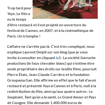
Trop tard pour
Yoyo
. Le film a
eu le temps
d’être restauré et il est projeté en ouverture du
festival de Cannes, en 2007, et à la cinémathèque de
Paris. Un triomphe !
L’affaire ne s’arrête pas là. C’est très compliqué, nous
explique Laurent Delpit sur son blog (que je vous
invite à consulter en cliquant
ici
) : La société
Gavroche
productions
(le faux chevalier blanc) qui s’estime être
seule propriétaire des droits sur lesdits films, poursuit
Pierre Étaix, Jean-Claude Carrière et la fondation
Groupama Gan. Elle affirme
en effet que le fait d’avoir
restauré et présenté
Yoyo
à Cannes et à Paris, nuit à la
redistribution du film, ainsi qu’aux quatre autres :
Le
Soupirant
,
Tant qu’on a la santé
,
Le Grand Amour
et
Pays
de Cocagne
.
Elle demande 1.400.000 euros de