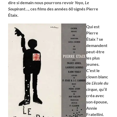
dire si d
emain nous pourrons revoir
Yoyo, Le
Soupirant…
,
ces films des années 60 signés Pierre
Étaix.
Qui est
Pierre
Étaix ? se
demandent
peut-être
les plus
jeunes.
C’est le
clown blanc
de
L’école du
cirque
, qu’il
créa avec
son épouse,
Annie
Fratellini.