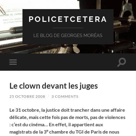
POLICETCETERA
LE BLOG DE GEORGES MORÉAS
Toggle
Toggle
search
mobile
field
menu
Le clown devant les juges
25 OCTOBRE 2008
/
3 COMMENTS
Le 31 octobre, la justice doit trancher dans une affaire
délicate, mais cette fois pas de morts, pas de violences
: c’est du cinéma… En effet, il appartient aux
e
magistrats de la 3
chambre du TGI de Paris de nous