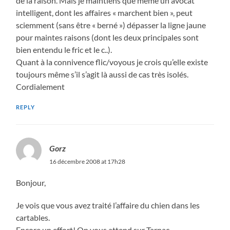
de la raison. Mais je maintiens que même un avocat
intelligent, dont les affaires « marchent bien », peut
sciemment (sans être « berné ») dépasser la ligne jaune
pour maintes raisons (dont les deux principales sont
bien entendu le fric et le c..).
Quant à la connivence flic/voyous je crois qu’elle existe
toujours même s’il s’agit là aussi de cas très isolés.
Cordialement
REPLY
Gorz
16 décembre 2008 at 17h28
Bonjour,
Je vois que vous avez traité l’affaire du chien dans les
cartables.
Encore un effort! On vous attend sur Tarnac.