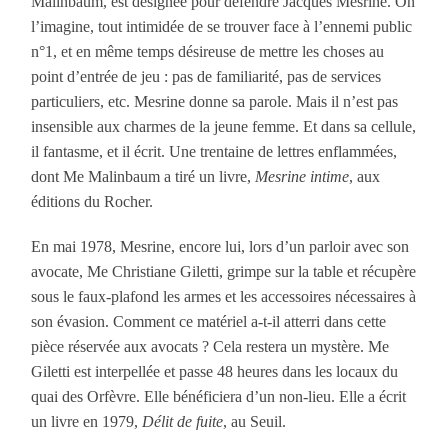
Malinbaum, est désignée pour défendre Jacques Mesrine. On
l’imagine, tout intimidée de se trouver face à l’ennemi public
n°1, et en même temps désireuse de mettre les choses au
point d’entrée de jeu : pas de familiarité, pas de services
particuliers, etc. Mesrine donne sa parole. Mais il n’est pas
insensible aux charmes de la jeune femme. Et dans sa cellule,
il fantasme, et il écrit. Une trentaine de lettres enflammées,
dont Me Malinbaum a tiré un livre,
Mesrine intime
, aux
éditions du Rocher.
En mai 1978, Mesrine, encore lui, lors d’un parloir avec son
avocate, Me Christiane Giletti, grimpe sur la table et récupère
sous le faux-plafond les armes et les accessoires nécessaires à
son évasion. Comment ce matériel a-t-il atterri dans cette
pièce réservée aux avocats ? Cela restera un mystère. Me
Giletti est interpellée et passe 48 heures dans les locaux du
quai des Orfèvre. Elle bénéficiera d’un non-lieu. Elle a écrit
un livre en 1979,
Délit de fuite
, au Seuil.