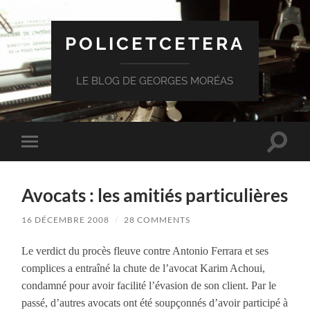
POLICETCETERA
LE BLOG DE GEORGES MORÉAS
Toggle
Toggle
search
mobile
field
menu
Avocats : les amitiés particulières
16 DÉCEMBRE 2008
/
28 COMMENTS
Le verdict du procès fleuve contre Antonio Ferrara et ses
complices a entraîné la chute de l’avocat Karim Achoui,
condamné pour avoir facilité l’évasion de son client. Par le
passé, d’autres avocats ont été soupçonnés d’avoir participé à