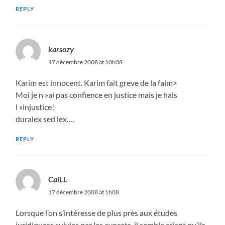
REPLY
karsozy
17 décembre 2008 at 10h08
Karim est innocent. Karim fait greve de la faim>
Moi je n »ai pas confience en justice mais je hais
l »injustice!
duralex sed lex….
REPLY
CaiLL
17 décembre 2008 at 1h08
Lorsque l’on s’intéresse de plus près aux études
juridiquess suivies par les avocats, il semble criant qu’ils