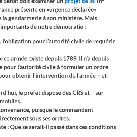
le Sénat doit examiner un
projet de loi
(n°
France présente en «urgence déclarée».
e la gendarmerie à son ministère. Mais
s importants de notre démocratie :
l’obligation pour l’autorité civile de requérir
force armée existe depuis 1789. Il n’a depuis
 pour l’autorité civile à formuler un ordre
 pour obtenir l’intervention de l’armée – et
d’hui, le préfet dispose des CRS et – sur
 mobiles.
a convenance, puisque le commandant
directement sous ses ordres.
te : Que se serait-il passé dans ces conditions