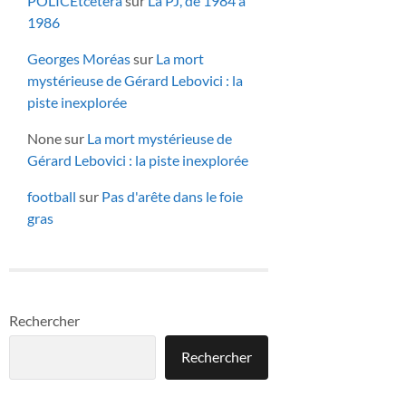
POLICEtcetera
sur
La PJ, de 1984 à
1986
Georges Moréas
sur
La mort
mystérieuse de Gérard Lebovici : la
piste inexplorée
None
sur
La mort mystérieuse de
Gérard Lebovici : la piste inexplorée
football
sur
Pas d'arête dans le foie
gras
Rechercher
Rechercher