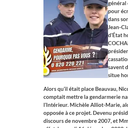
général 
pour écr
dans son 
Jean-Cla
d’État h
COCHARD
préside
cassatio
savent d
situe ho
Alors qu’il était place Beauvau, Ni
comptait mettre la gendarmerie nat
l’Intérieur. Michèle Alliot-Marie, a
opposée à ce projet. Devenu présid
discours de novembre 2007, et Mme 