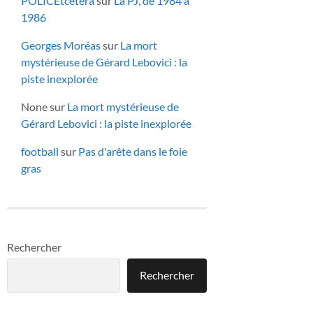
POLICEtcetera
sur
La PJ, de 1984 à
1986
Georges Moréas
sur
La mort
mystérieuse de Gérard Lebovici : la
piste inexplorée
None
sur
La mort mystérieuse de
Gérard Lebovici : la piste inexplorée
football
sur
Pas d'arête dans le foie
gras
Rechercher
Rechercher