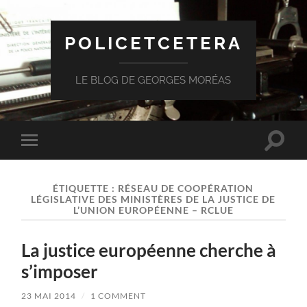
POLICETCETERA
LE BLOG DE GEORGES MORÉAS
Toggle
Toggle
search
mobile
field
menu
ÉTIQUETTE :
RÉSEAU DE COOPÉRATION
LÉGISLATIVE DES MINISTÈRES DE LA JUSTICE DE
L’UNION EUROPÉENNE – RCLUE
La justice européenne cherche à
s’imposer
23 MAI 2014
/
1 COMMENT