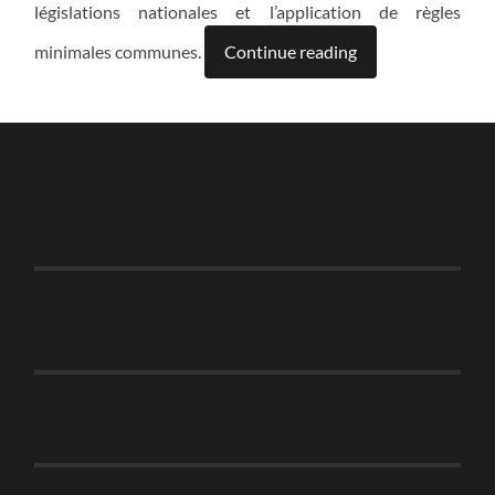
législations nationales et l’application de règles
minimales communes.
Continue reading