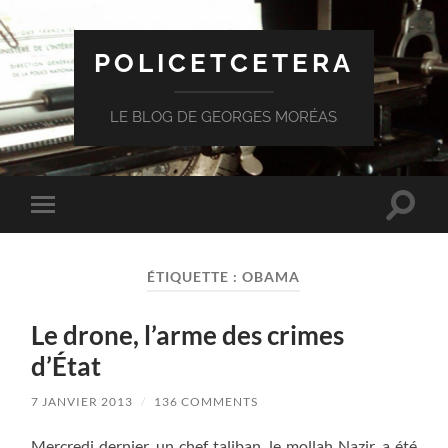
POLICETCETERA
LE BLOG DE GEORGES MORÉAS
Toggle
Toggle
search
mobile
field
menu
ÉTIQUETTE :
OBAMA
Le drone, l’arme des crimes
d’État
7 JANVIER 2013
/
136 COMMENTS
Mercredi dernier, un chef taliban, le mollah Nazir, a été