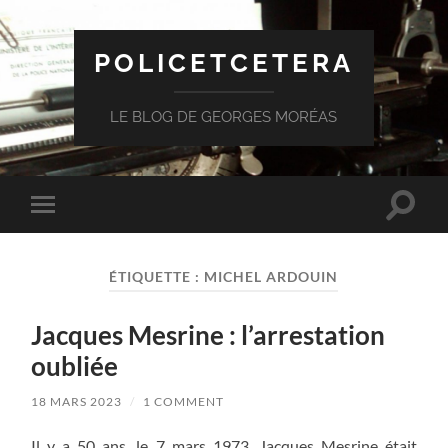
POLICETCETERA
LE BLOG DE GEORGES MORÉAS
Toggle
Toggle
search
mobile
field
menu
ÉTIQUETTE :
MICHEL ARDOUIN
Jacques Mesrine : l’arrestation
oubliée
18 MARS 2023
/
1 COMMENT
Il y a 50 ans, le 7 mars 1973, Jacques Mesrine était