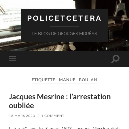
POLICETCETERA
LE BLOG DE GEORGES MORÉAS
Toggle
Toggle
search
mobile
field
menu
ÉTIQUETTE :
MANUEL BOULAN
Jacques Mesrine : l’arrestation
oubliée
18 MARS 2023
/
1 COMMENT
Il y a 50 ans, le 7 mars 1973, Jacques Mesrine était