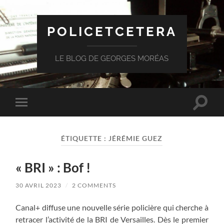
POLICETCETERA
LE BLOG DE GEORGES MORÉAS
Toggle
Toggle
search
mobile
field
menu
ÉTIQUETTE :
JÉRÉMIE GUEZ
« BRI » : Bof !
30 AVRIL 2023
/
2 COMMENTS
Canal+ diffuse une nouvelle série policière qui cherche à
retracer l’activité de la BRI de Versailles. Dès le premier