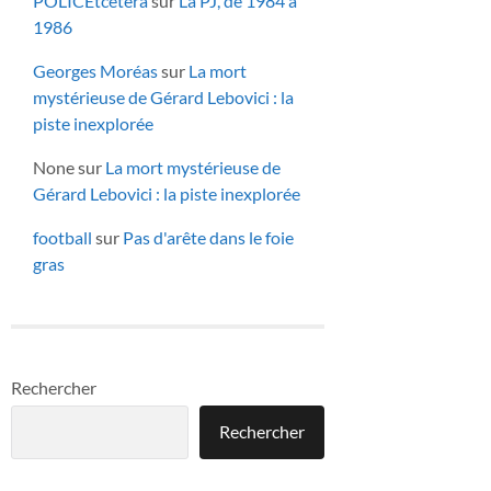
POLICEtcetera
sur
La PJ, de 1984 à
1986
Georges Moréas
sur
La mort
mystérieuse de Gérard Lebovici : la
piste inexplorée
None
sur
La mort mystérieuse de
Gérard Lebovici : la piste inexplorée
football
sur
Pas d'arête dans le foie
gras
Rechercher
Rechercher