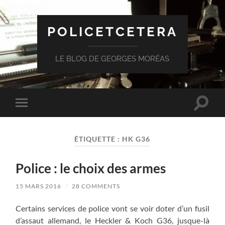
POLICETCETERA
LE BLOG DE GEORGES MORÉAS
Toggle
Toggle
search
mobile
field
menu
ÉTIQUETTE :
HK G36
Police : le choix des armes
15 MARS 2016
/
28 COMMENTS
Certains services de police vont se voir doter d’un fusil
d’assaut allemand, le Heckler & Koch G36, jusque-là