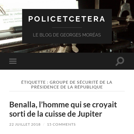
POLICETCETERA
LE BLOG DE GEORGES MORÉAS
Toggle
Toggle
search
mobile
field
menu
ÉTIQUETTE :
GROUPE DE SÉCURITÉ DE LA
PRÉSIDENCE DE LA RÉPUBLIQUE
Benalla, l’homme qui se croyait
sorti de la cuisse de Jupiter
22 JUILLET 2018
/
15 COMMENTS