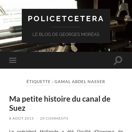
POLICETCETERA
LE BLOG DE GEORGES MORÉAS
Toggle
Toggle
search
mobile
field
menu
ÉTIQUETTE :
GAMAL ABDEL NASSER
Ma petite histoire du canal de
Suez
8 AOÛT 2015
/
20 COMMENTS
Le président Hollande a été l’invité d’honneur de