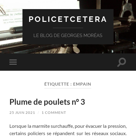
POLICETCETERA
LE BLOG DE GEORGES MORÉAS
Toggle
Toggle
search
mobile
field
menu
ÉTIQUETTE :
EMPAIN
Plume de poulets n° 3
25 JUIN 2021
/
1 COMMENT
Lorsque la marmite surchauffe, pour évacuer la pression,
certains policiers se répandent sur les réseaux sociaux.