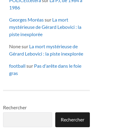
POLICEtcetera
sur
La PJ, de 1984 à
1986
Georges Moréas
sur
La mort
mystérieuse de Gérard Lebovici : la
piste inexplorée
None
sur
La mort mystérieuse de
Gérard Lebovici : la piste inexplorée
football
sur
Pas d'arête dans le foie
gras
Rechercher
Rechercher