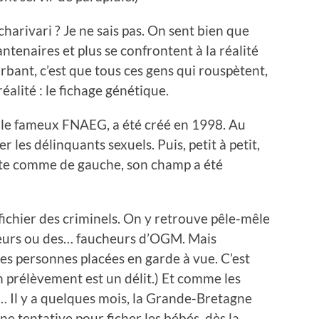
charivari ? Je ne sais pas.
On sent bien que
ntenaires et plus se confrontent à la réalité
urbant, c’est que tous ces gens qui rouspètent,
alité : le fichage génétique.
, le fameux FNAEG, a été créé en 1998. Au
r les délinquants sexuels. Puis, petit à petit,
oite comme de gauche, son champ a été
un fichier des criminels. On y retrouve pêle-mêle
sseurs ou des… faucheurs d’OGM.
Mais
es personnes placées en garde à vue. C’est
n prélèvement est un délit.) Et comme les
r… Il y a quelques mois, la Grande-Bretagne
ne tentative pour ficher les bébés, dès la