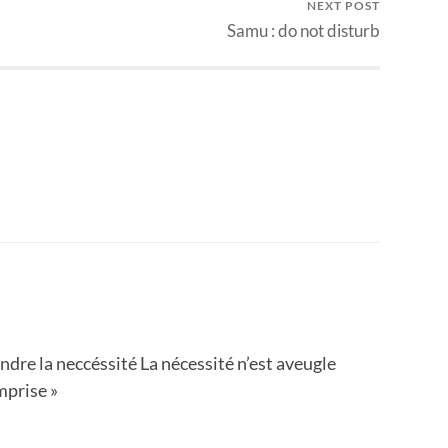
NEXT POST
Samu : do not disturb
ndre la neccéssité La nécessité n’est aveugle
mprise »