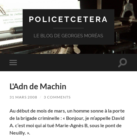
POLICETCETERA
LE BLOG DE GEORGES MORÉAS
Toggle
Toggle
search
mobile
field
menu
L'Adn de Machin
31 MARS 2008
/
3 COMMENTS
Au début de mois de mars, un homme sonne à la porte
de la brigade criminelle : « Bonjour, je m’appelle David
A. c’est moi qui ai tué Marie-Agnès B, sous le pont de
Neuilly. ».