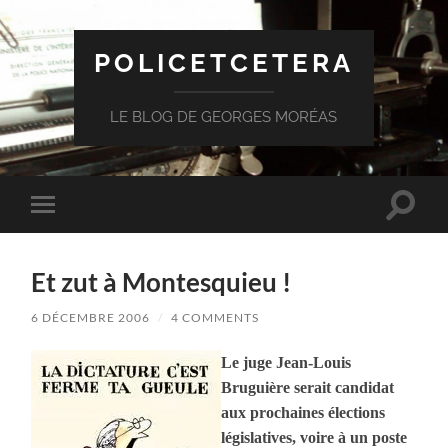
POLICETCETERA
LE BLOG DE GEORGES MORÉAS
Toggle
Toggle
search
mobile
field
menu
Et zut à Montesquieu !
6 DÉCEMBRE 2006
/
4 COMMENTS
Le juge Jean-Louis
Bruguière serait candidat
aux prochaines élections
législatives, voire à un poste