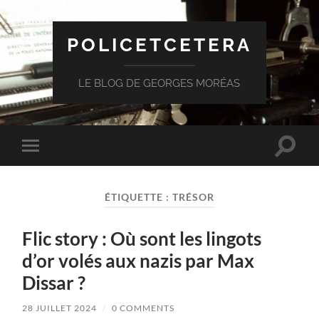
POLICETCETERA
LE BLOG DE GEORGES MORÉAS
Toggle
Toggle
search
mobile
field
menu
ÉTIQUETTE :
TRÉSOR
Flic story : Où sont les lingots
d’or volés aux nazis par Max
Dissar ?
28 JUILLET 2024
/
0 COMMENTS