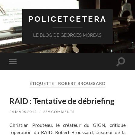
POLICETCETERA
LE BLOG DE GEORGES MORÉAS
Toggle
Toggle
search
mobile
field
menu
ÉTIQUETTE :
ROBERT BROUSSARD
RAID : Tentative de débriefing
24 MARS 2012
/
259 COMMENTS
Christian Prouteau, le créateur du GIGN, critique
l’opération du RAID. Robert Broussard, créateur de la