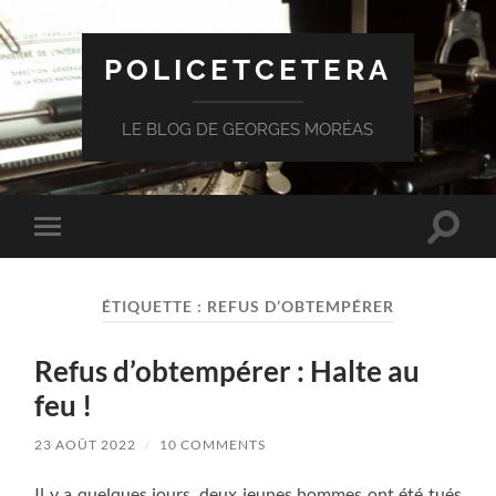
POLICETCETERA
LE BLOG DE GEORGES MORÉAS
Toggle
Toggle
search
mobile
field
menu
ÉTIQUETTE :
REFUS D’OBTEMPÉRER
Refus d’obtempérer : Halte au
feu !
23 AOÛT 2022
/
10 COMMENTS
Il y a quelques jours, deux jeunes hommes ont été tués