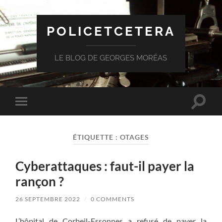
POLICETCETERA
LE BLOG DE GEORGES MORÉAS
Toggle
Toggle
search
mobile
field
menu
ÉTIQUETTE :
OTAGES
Cyberattaques : faut-il payer la
rançon ?
26 SEPTEMBRE 2022
/
0 COMMENTS
L’hôpital de Corbeil-Essonnes a refusé de payer la