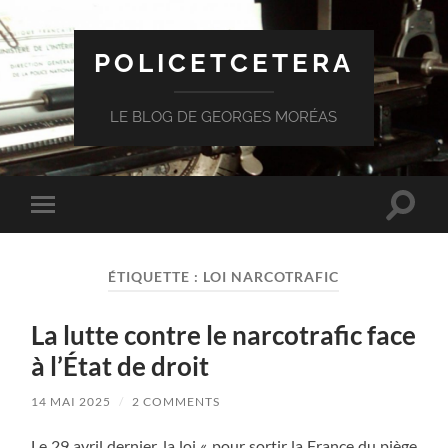
POLICETCETERA
LE BLOG DE GEORGES MORÉAS
Toggle
Toggle
search
mobile
field
menu
ÉTIQUETTE :
LOI NARCOTRAFIC
La lutte contre le narcotrafic face
à l’État de droit
14 MAI 2025
/
2 COMMENTS
Le 29 avril dernier, la loi « pour sortir la France du piège