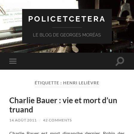
POLICETCETERA
LE BLOG DE GEORGES MORÉAS
Toggle
Toggle
search
mobile
field
menu
ÉTIQUETTE :
HENRI LELIÈVRE
Charlie Bauer : vie et mort d’un
truand
14 AOÛT 2011
/
42 COMMENTS
Charlie Bauer est mort dimanche dernier. Robin des