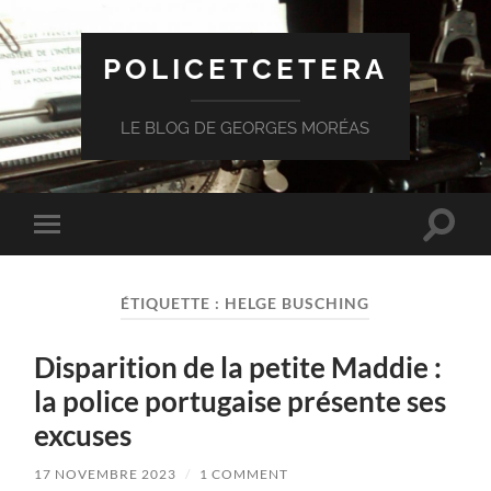
POLICETCETERA
LE BLOG DE GEORGES MORÉAS
Toggle
Toggle
search
mobile
field
menu
ÉTIQUETTE :
HELGE BUSCHING
Disparition de la petite Maddie :
la police portugaise présente ses
excuses
17 NOVEMBRE 2023
/
1 COMMENT