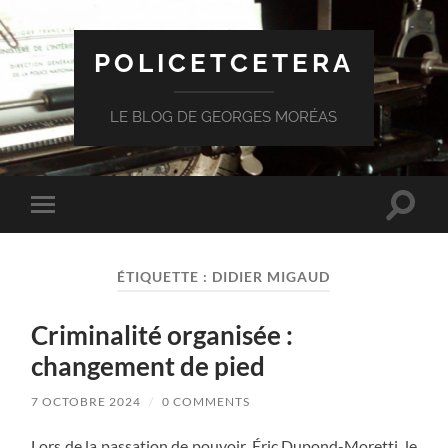
POLICETCETERA
LE BLOG DE GEORGES MORÉAS
Toggle
Toggle
search
mobile
field
menu
ÉTIQUETTE :
DIDIER MIGAUD
Criminalité organisée :
changement de pied
7 OCTOBRE 2024
/
0 COMMENTS
Lors de la passation de pouvoir, Éric Dupond-Moretti, le