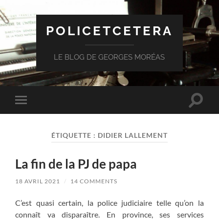
POLICETCETERA
LE BLOG DE GEORGES MORÉAS
Toggle
Toggle
search
mobile
field
menu
ÉTIQUETTE :
DIDIER LALLEMENT
La fin de la PJ de papa
18 AVRIL 2021
/
14 COMMENTS
C’est quasi certain, la police judiciaire telle qu’on la
connaît va disparaître. En province, ses services